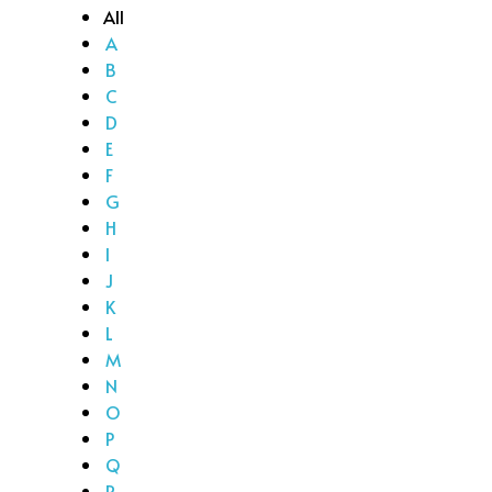
All
A
B
C
D
E
F
G
H
I
J
K
L
M
N
O
P
Q
R