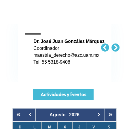
Dr. José Juan González Márquez
Coordinador
maestria_derecho@azc.uam.mx
Tel. 55 5318-9408
Actividades y Eventos
Agosto
2026
D
L
M
X
J
V
S