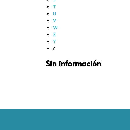
T
U
V
W
X
Y
Z
Sin información