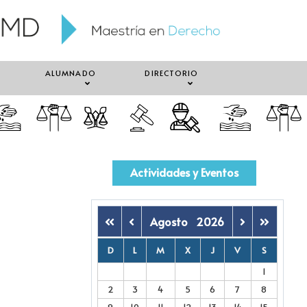
ALUMNADO
DIRECTORIO
Actividades y Eventos
Agosto
2026
D
L
M
X
J
V
S
1
2
3
4
5
6
7
8
9
10
11
12
13
14
15