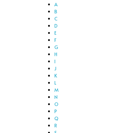
A
B
C
D
E
F
G
H
I
J
K
L
M
N
O
P
Q
R
S