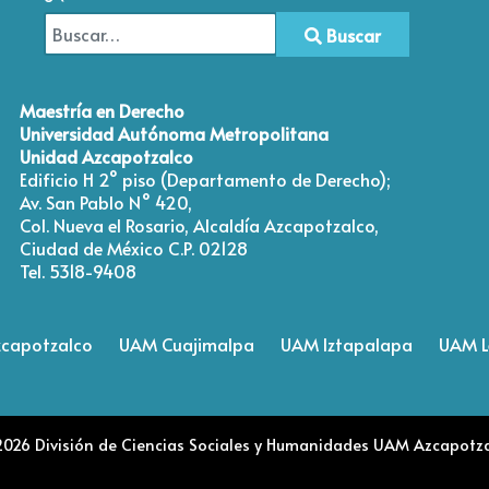
Buscar
Type 2 or more characters for results.
Maestría en Derecho
Universidad Autónoma Metropolitana
Unidad Azcapotzalco
Edificio H 2° piso (Departamento de Derecho);
Av. San Pablo N° 420,
Col. Nueva el Rosario, Alcaldía Azcapotzalco,
Ciudad de México C.P. 02128
Tel. 5318-9408
capotzalco
UAM Cuajimalpa
UAM Iztapalapa
UAM 
026 División de Ciencias Sociales y Humanidades UAM Azcapotz