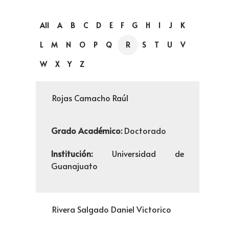
All
A
B
C
D
E
F
G
H
I
J
K
L
M
N
O
P
Q
R
S
T
U
V
W
X
Y
Z
Rojas Camacho Raúl
Grado Académico:
Doctorado
Institución:
Universidad de
Guanajuato
Rivera Salgado Daniel Victorico