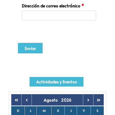
Dirección de correo electrónico
*
Enviar
Actividades y Eventos
Agosto
2026
D
L
M
X
J
V
S