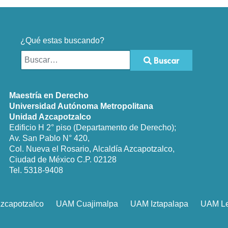
¿Qué estas buscando?
Buscar
Type 2 or more characters for results.
Maestría en Derecho
Universidad Autónoma Metropolitana
Unidad Azcapotzalco
Edificio H 2° piso (Departamento de Derecho);
Av. San Pablo N° 420,
Col. Nueva el Rosario, Alcaldía Azcapotzalco,
Ciudad de México C.P. 02128
Tel. 5318-9408
zcapotzalco
UAM Cuajimalpa
UAM Iztapalapa
UAM L