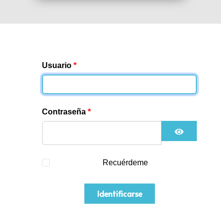
Usuario
*
Contraseña
*
Mostrar c
Recuérdeme
Identificarse