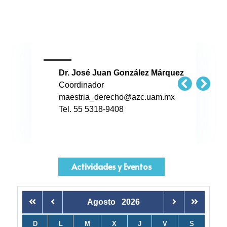
Dr. José Juan González Márquez
Coordinador
maestria_derecho@azc.uam.mx
Tel. 55 5318-9408
Actividades y Eventos
Agosto
2026
D
L
M
X
J
V
S