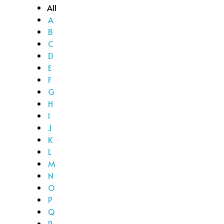
All
A
B
C
D
E
F
G
H
I
J
K
L
M
N
O
P
Q
R